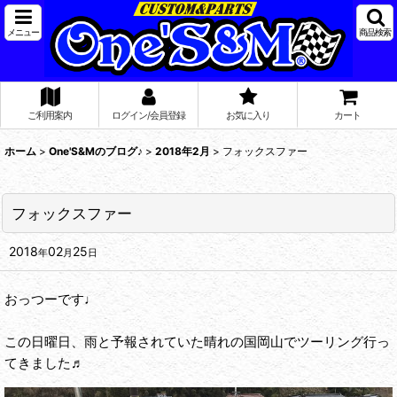
メニュー
商品検索
ご利用案内
ログイン/会員登録
お気に入り
カート
ホーム
>
One'S&Mのブログ♪
>
2018年2月
>
フォックスファー
フォックスファー
2018
02
25
年
月
日
おっつーです♩
この日曜日、雨と予報されていた晴れの国岡山でツーリング行っ
てきました♬