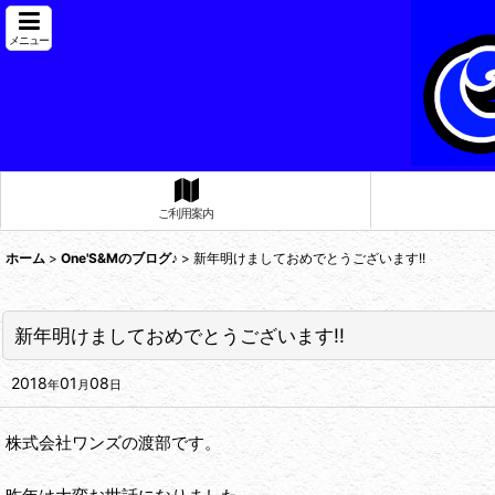
メニュー
ご利用案内
ホーム
>
One'S&Mのブログ♪
>
新年明けましておめでとうございます!!
新年明けましておめでとうございます!!
2018
01
08
年
月
日
株式会社ワンズの渡部です。