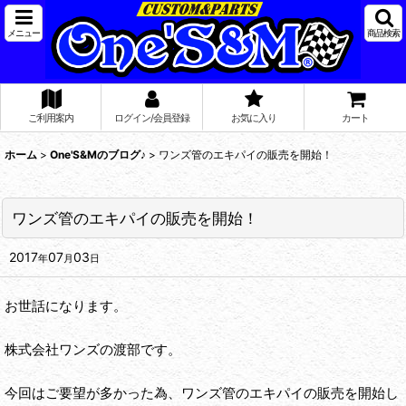
メニュー
商品検索
ご利用案内
ログイン/会員登録
お気に入り
カート
ホーム
>
One'S&Mのブログ♪
>
ワンズ管のエキパイの販売を開始！
ワンズ管のエキパイの販売を開始！
2017
07
03
年
月
日
お世話になります。
株式会社ワンズの渡部です。
今回はご要望が多かった為、ワンズ管のエキパイの販売を開始し