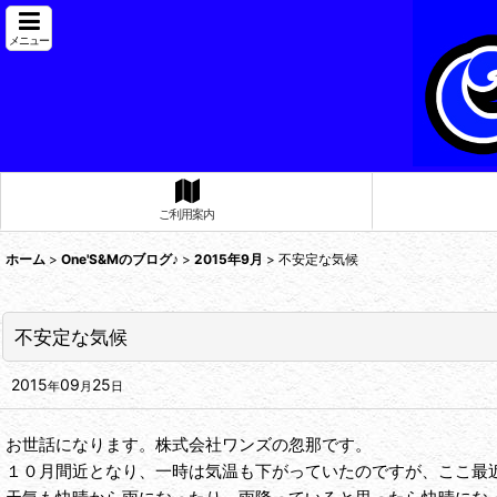
メニュー
ご利用案内
ホーム
>
One'S&Mのブログ♪
>
2015年9月
>
不安定な気候
不安定な気候
2015
09
25
年
月
日
お世話になります。株式会社ワンズの忽那です。
１０月間近となり、一時は気温も下がっていたのですが、ここ最