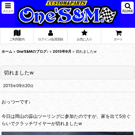
メニュー
商品検索
ご利用案内
ログイン/会員登録
お気に入り
カート
ホーム
>
One'S&Mのブログ♪
>
2015年9月
>
切れましたw
切れましたw
2015
09
20
年
月
日
おっつーです♩
今日は岡山の蒜山ツーリングに参加たのですが、家を出て5分ぐ
らいでクラッチワイヤーが切れましたw