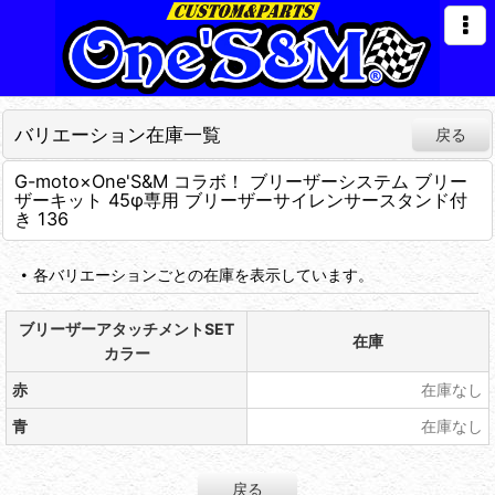
バリエーション在庫一覧
戻る
G-moto×One'S&M コラボ！ ブリーザーシステム ブリー
ザーキット 45φ専用 ブリーザーサイレンサースタンド付
き 136
各バリエーションごとの在庫を表示しています。
ブリーザーアタッチメントSET
在庫
カラー
赤
在庫なし
青
在庫なし
戻る