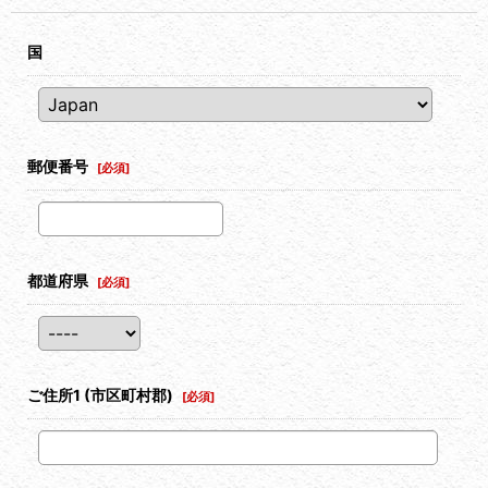
国
郵便番号
[
必須
]
都道府県
[
必須
]
ご住所1
(市区町村郡)
[
必須
]