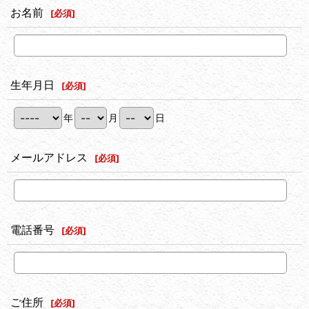
お名前
[
必須
]
生年月日
[
必須
]
年
月
日
メールアドレス
[
必須
]
電話番号
[
必須
]
ご住所
[
必須
]